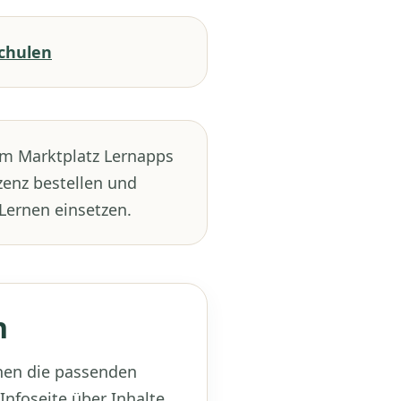
Schulen
am Marktplatz Lernapps
zenz bestellen und
Lernen einsetzen.
n
nen die passenden
Infoseite über Inhalte,