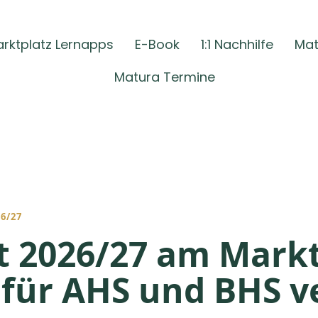
rktplatz Lernapps
E-Book
1:1 Nachhilfe
Mat
Matura Termine
6/27
t 2026/27 am Markt
 für AHS und BHS v